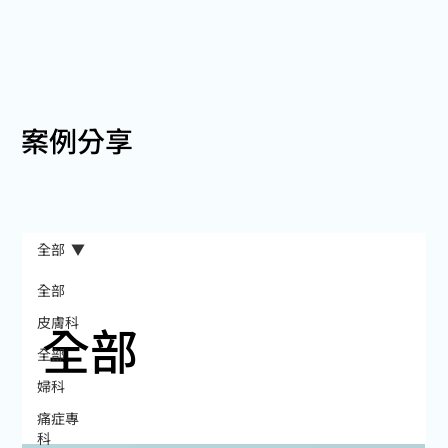
​案例分享
全部
全部
皮膚科
全部
全部
婦科
痛症專
科