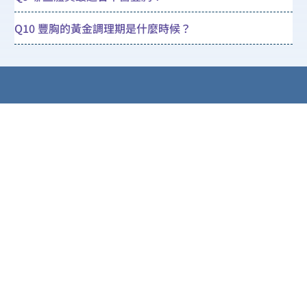
Q10 豐胸的黃金調理期是什麼時候？
旺角彌敦道 625 號雅蘭中心二期六樓 601-
603 室 (旺角地鐵站E1出口左轉1分鐘路程)
kingxmedic@gmail.com
營業時間 上午 11:00 至 下午 08:00
逢星期日及公眾假期休息
5398 7008
9727 9331