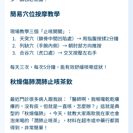
簡易穴位按摩教學 
現場教學三個「止咳開關」： 
天突穴（鎖骨中間凹陷處）→ 用指腹按揉2分鐘 
列缺穴（手腕內側）→ 朝肘部方向推按 
合谷穴（虎口處）→ 交叉按壓左右手 
每天三次，每次5分鐘，能有效舒緩咳嗽症狀！ 
秋燥傷肺潤肺止咳茶飲 
最近門診很多病人跟我說：「醫師啊，我喉嚨乾乾癢
癢的，沒有痰，但就是一直咳，怎麼辦？」這就是典
型的「秋燥傷肺」。今天，就教大家兩款我在家也會
泡來喝的「潤肺止咳茶」，材料在超市或中藥行都買
得到，非常簡單！ 