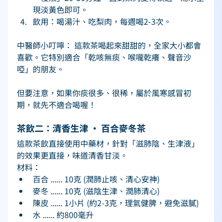
現淡黃色即可。 
飲用：喝湯汁、吃梨肉，每週喝2-3次。 
中醫師小叮嚀： 這款茶喝起來甜甜的，全家大小都會
喜歡。它特別適合「乾咳無痰、喉嚨乾癢、聲音沙
啞」的朋友。 
但要注意，如果你痰很多、很稀，屬於風寒感冒初
期，就先不適合喝喔！ 
茶飲二：清香生津 ‧ 百合麥冬茶
這款茶飲直接使用中藥材，針對「滋肺陰、生津液」
的效果更直接，味道清香甘淡。 
材料： 
百合 ...... 10克 (潤肺止咳、清心安神) 
麥冬 ...... 10克 (滋陰生津、潤肺清心) 
陳皮 ...... 1小片 (約2-3克，理氣健脾，避免滋膩) 
水 ...... 約800毫升 