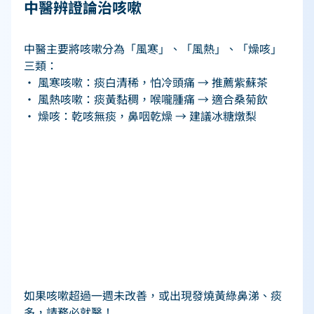
中醫辨證論治咳嗽   
中醫主要將咳嗽分為「風寒」、「風熱」、「燥咳」
三類： 
• 風寒咳嗽：痰白清稀，怕冷頭痛 → 推薦紫蘇茶 
• 風熱咳嗽：痰黃黏稠，喉嚨腫痛 → 適合桑菊飲 
• 燥咳：乾咳無痰，鼻咽乾燥 → 建議冰糖燉梨 
如果咳嗽超過一週未改善，或出現發燒黃綠鼻涕、痰
多，請務必就醫！ 