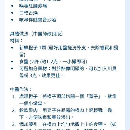
喉嚨紅腫疼痛 
口乾舌燥 
咳嗽伴隨聲音沙啞 
具體做法（中醫師改良版） 
材料： 
新鮮橙子 1顆 (最好用鹽搓洗外皮，去除蠟質和殘
留) 
食鹽 少許 (約1-2克，一小撮即可) 
可選加分藥材：對於熱像明顯的，可以加入川貝
母粉 3克，效果更佳。 
中醫作法： 
處理橙子：將橙子頂部切開一個「蓋子」，就像
一個小燉盅。 
鬆軟果肉：用叉子在暴露的橙肉上輕輕戳十幾
下，方便味道和藥效滲出。 
添加藥引：在橙肉上均勻地撒上少許食鹽。（如