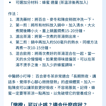
可選加分材料：蜂蜜 適量 (茶溫涼後再加入) 
作法： 
清洗藥材：將百合、麥冬和陳皮稍微沖洗一下。 
第一煎：將所有材料放入鍋中，加入清水，大火
煮開後轉小火，蓋上鍋蓋燜煮15-20分鐘。 
濾出茶湯：將第一次煮的茶湯倒出來。 
第二煎：鍋中再加入約500毫升的熱水，同樣方法
再煮一次10-15分鐘。 
混合飲用：將兩次煮好的茶湯混合在一起，當一
天的水分慢慢喝。如果覺得味道偏苦，可以在茶
湯不燙手之後，加入少許蜂蜜調味。 
中醫師小叮嚀： 百合麥冬茶非常適合「長期熬夜、講
話多、覺得手心腳心微微發熱」的虛燥體質。加入一
點陳皮可以讓茶飲更好吸收，不容易脹氣。記得，蜂
蜜一定要等茶涼一點再加，以免破壞它的營養成分。 
「燉橙」可以止咳？適合什麼症狀？ 