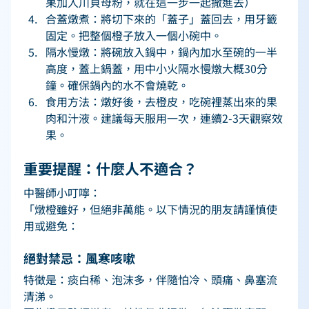
果加入川貝母粉，就在這一步一起撒進去） 
合蓋燉煮：將切下來的「蓋子」蓋回去，用牙籤
固定。把整個橙子放入一個小碗中。 
隔水慢燉：將碗放入鍋中，鍋內加水至碗的一半
高度，蓋上鍋蓋，用中小火隔水慢燉大概30分
鐘。確保鍋內的水不會燒乾。 
食用方法：燉好後，去橙皮，吃碗裡蒸出來的果
肉和汁液。建議每天服用一次，連續2-3天觀察效
果。 
重要提醒：什麼人不適合？ 
中醫師小叮嚀： 
「燉橙雖好，但絕非萬能。以下情況的朋友請謹慎使
用或避免： 
絕對禁忌：風寒咳嗽 
特徵是：痰白稀、泡沫多，伴隨怕冷、頭痛、鼻塞流
清涕。 