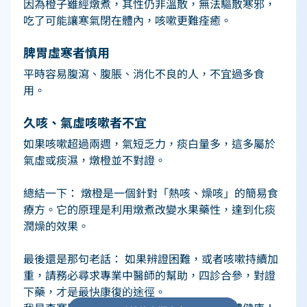
因為橙子雖經燉煮，其性仍非溫散，無法驅散寒邪，
吃了可能讓寒氣閉在體內，咳嗽更難痊癒。 
脾胃虛寒者慎用
平時容易腹瀉、腹脹、消化不良的人，不宜過多食
用。 
久咳、氣虛咳嗽者不宜
如果咳嗽超過兩週，氣短乏力，痰白量多，這多屬於
氣虛或痰濕，燉橙並不對證。 
總結一下： 燉橙是一個針對「熱咳、燥咳」的簡易食
療方。它的原理是利用燉煮改變水果藥性，達到化痰
潤燥的效果。 
最後還是那句老話： 如果辨證困難，或者咳嗽持續加
重，請務必尋求專業中醫師的幫助，四診合參，對證
下藥，才是最快康復的途徑。 