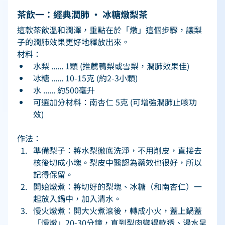
茶飲一：經典潤肺 ‧ 冰糖燉梨茶 
這款茶飲溫和潤澤，重點在於「燉」這個步驟，讓梨
子的潤肺效果更好地釋放出來。 
材料： 
水梨 ...... 1顆 (推薦鴨梨或雪梨，潤肺效果佳) 
冰糖 ...... 10-15克 (約2-3小顆) 
水 ...... 約500毫升 
可選加分材料：南杏仁 5克 (可增強潤肺止咳功
效) 
作法： 
準備梨子：將水梨徹底洗淨，不用削皮，直接去
核後切成小塊。梨皮中醫認為藥效也很好，所以
記得保留。 
開始燉煮：將切好的梨塊、冰糖（和南杏仁）一
起放入鍋中，加入清水。 
慢火燉煮：開大火煮滾後，轉成小火，蓋上鍋蓋
「慢燉」20-30分鐘，直到梨肉變得軟透、湯水呈