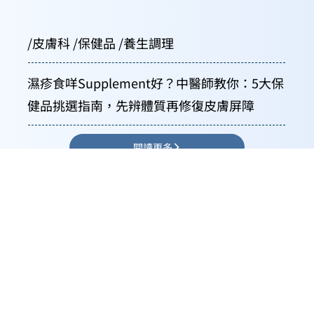
/皮膚科 /保健品 /養生調理
濕疹食咩Supplement好？中醫師教你：5大保
健品挑選指南，先辨體質再修復皮膚屏障
閱讀更多
旺角彌敦道 625 號雅蘭中心二期六樓 601-
603 室 (旺角地鐵站E1出口左轉1分鐘路程)
kingxmedic@gmail.com