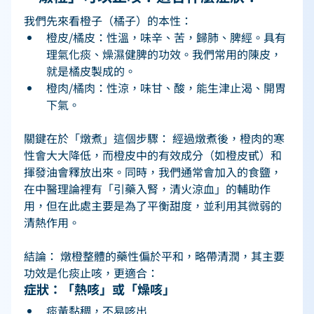
我們先來看橙子（橘子）的本性： 
橙皮/橘皮：性溫，味辛、苦，歸肺、脾經。具有
理氣化痰、燥濕健脾的功效。我們常用的陳皮，
就是橘皮製成的。 
橙肉/橘肉：性涼，味甘、酸，能生津止渴、開胃
下氣。 
關鍵在於「燉煮」這個步驟： 經過燉煮後，橙肉的寒
性會大大降低，而橙皮中的有效成分（如橙皮甙）和
揮發油會釋放出來。同時，我們通常會加入的食鹽，
在中醫理論裡有「引藥入腎，清火涼血」的輔助作
用，但在此處主要是為了平衡甜度，並利用其微弱的
清熱作用。 
結論： 燉橙整體的藥性偏於平和，略帶清潤，其主要
功效是化痰止咳，更適合： 
症狀：「熱咳」或「燥咳」 
痰黃黏稠，不易咳出 