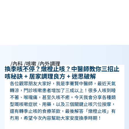
/內科 /咳嗽 /內外調理
換季咳不停？燉橙止咳？中醫師教你三招止
咳秘訣 + 居家調理良方 + 迷思破解
各位觀眾朋友大家好，我是李騫賢中醫師，最近天氣
轉涼，門診咳嗽患者增加了三成以上！很多人咳到睡
不著、喉嚨痛，甚至久咳不癒。今天我會分享各種類
型嘅咳嗽症狀、用藥，以及三個關鍵止咳穴位按摩，
還有轉季止咳的食療茶飲，最後解答「燉橙止咳」有
冇用，希望今次內容幫助大家安度換季時期！ 