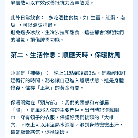
屏風散可以有效改善抵抗力及鼻敏感。 
此外日常飲食：   多吃溫性食物，如  生薑、紅棗、南
瓜  ，可以溫暖脾胃。 
避免過多冰飲、生冷沙拉和甜食，這些都會消耗我們
的陽氣，損傷脾胃功能。 
第二、生活作息：順應天時，保暖防風   
睡眠是「補藥」：   晚上11點到凌晨3點，是膽經和肝
經循行的時間，務必讓自己進入睡眠狀態。這是身體
修復、儲存「正氣」的黃金時間。 
保暖關鍵在「頸背部」：我們的頸部和背部屬
「陽」，是風邪入侵的主要門戶。出門時記得戴圍
巾，穿有領子的衣服，保護好我們後頸的「大椎
穴」。晚上可以用溫熱水泡腳，泡到身體微微出汗，
這能驅散寒氣，促進循環。 