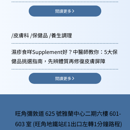
閱讀更多
/皮膚科 /保健品 /養生調理
濕疹食咩Supplement好？中醫師教你：5大保
健品挑選指南，先辨體質再修復皮膚屏障
閱讀更多
旺角彌敦道 625 號雅蘭中心二期六樓 601-
603 室 (旺角地鐵站E1出口左轉1分鐘路程)