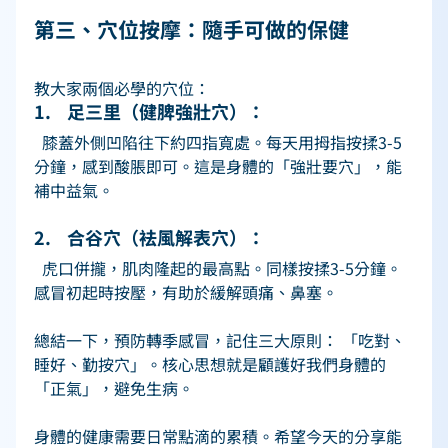
第三、穴位按摩：隨手可做的保健   
教大家兩個必學的穴位： 
1.    足三里（健脾強壯穴）： 
  膝蓋外側凹陷往下約四指寬處。每天用拇指按揉3-5
分鐘，感到酸脹即可。這是身體的「強壯要穴」，能
補中益氣。 
2.    合谷穴（袪風解表穴）： 
  虎口併攏，肌肉隆起的最高點。同樣按揉3-5分鐘。
感冒初起時按壓，有助於緩解頭痛、鼻塞。 
總結一下，預防轉季感冒，記住三大原則： 「吃對、
睡好、勤按穴」。核心思想就是顧護好我們身體的
「正氣」，避免生病。 
身體的健康需要日常點滴的累積。希望今天的分享能