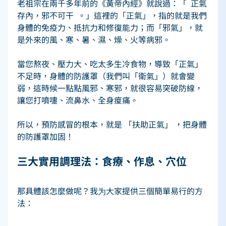
老祖宗在兩千多年前的《黃帝內經》就說過：「  正氣
存內，邪不可干  。」這裡的「正氣」，指的就是我們
身體的免疫力、抵抗力和修復能力；而「邪氣」，就
是外來的風、寒、暑、濕、燥、火等病邪。 
當您熬夜、壓力大、吃太多生冷食物，導致「正氣」
不足時，身體的防護罩（我們叫「衛氣」）就會變
弱，這時候一點點風邪、寒邪，就很容易突破防線，
讓您打噴嚏、流鼻水、全身痠痛。 
所以，預防感冒的根本，就是 「扶助正氣」 ，把身體
的防護罩加固！ 
三大實用調理法：食療、作息、穴位   
那具體該怎麼做呢？我为大家提供三個簡單易行的方
法： 