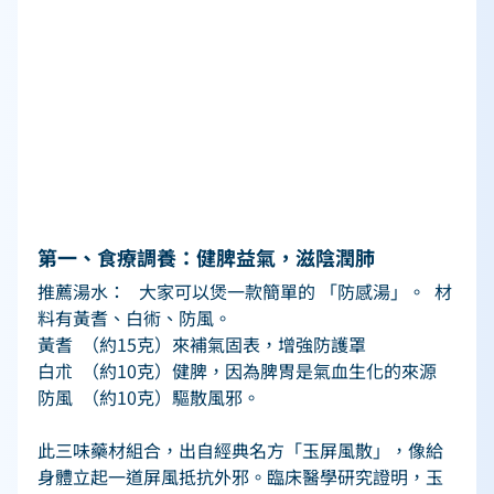
第一、食療調養：健脾益氣，滋陰潤肺   
推薦湯水：   大家可以煲一款簡單的 「防感湯」。  材
料有黃耆、白術、防風。 
黃耆  （約15克）來補氣固表，增強防護罩 
白朮  （約10克）健脾，因為脾胃是氣血生化的來源 
防風  （約10克）驅散風邪。 
此三味藥材組合，出自經典名方「玉屏風散」，像給
身體立起一道屏風抵抗外邪。臨床醫學研究證明，玉